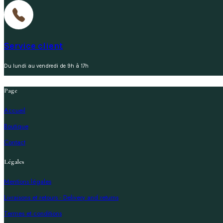
Service client
Du lundi au vendredi de 9h à 17h
Page
Accueil
Boutique
Contact
Légales
Mentions légales
Livraisons et retours - Delivery and returns
Termes et conditions