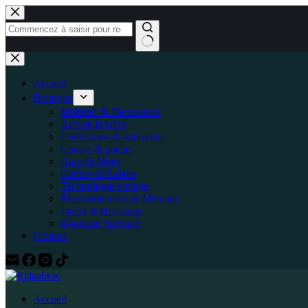
Passer
au
contenu
Aucun
résultat
Accueil
Boutique
Mobilier & Decoration
Arts de la table
Collections & antiquites
Chasse & peche
Auto & Moto
Culture & Loisirs
Technologie vintage
Électromenager & Ménage
Jardin & Bricolage
Boutique Spéciale
Contact
Accueil