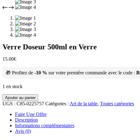
Verre Doseur 500ml en Verre
15.00
€
🎁 Profitez de
-10 %
sur votre première commande avec le code :
B
1 en stock
Ajouter au panier
UGS :
C85-0225757
Catégories :
Art de la table
,
Toutes catégories
Faire Une Offre
Description
Informations complémentaires
Avis (0)