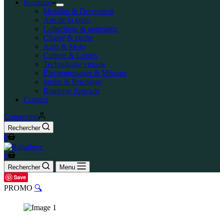
Boutique
Mobilier & Decoration
Arts de la table
Collections & antiquites
Chasse & peche
Auto & Moto
Culture & Loisirs
Technologie vintage
Électromenager & Ménage
Jardin & Bricolage
Boutique Spéciale
Contact
Connexion
Rechercher
0
0
Rechercher
Menu
Save
PROMO
🔍