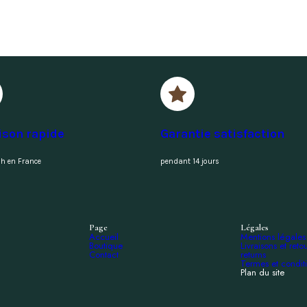
ison rapide
Garantie satisfaction
h en France
pendant 14 jours
Page
Légales
Accueil
Mentions légales
Boutique
Livraisons et reto
Contact
returns
Termes et condit
Plan du site