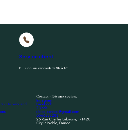
Service client
Du lundi au vendredi de 9h à 17h
Contact - Réseaux sociaux
Instagram
urs - Delivery and
Facebook
Tik tok
ions
r.broc.contact@gmail.com
0666333288
25 Rue Charles Labaune, 71420
Ciry-le-Noble, France