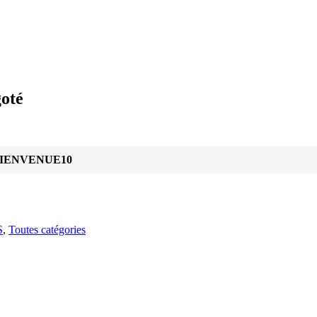
goté
IENVENUE10
S
,
Toutes catégories