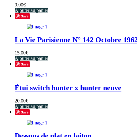
9.00
€
Ajouter au panier
Save
La Vie Parisienne N° 142 Octobre 1962
15.00
€
Ajouter au panier
Save
Étui switch hunter x hunter neuve
20.00
€
Ajouter au panier
Save
Dessous de plat en laiton