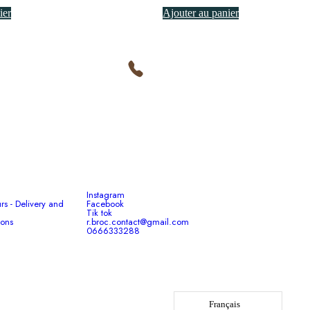
ier
Ajouter au panier
n
Service client
Du lundi au vendredi de 9h à 17h
Contact - Réseaux sociaux
Instagram
urs - Delivery and
Facebook
Tik tok
ions
r.broc.contact@gmail.com
0666333288
25 Rue Charles Labaune, 71420
Ciry-le-Noble, France
Français