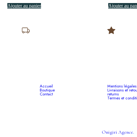
Ajouter au panier
Ajouter au pan
Livraison rapide
Garantie satisfactio
24h à 48h en France
pendant 14 jours
Page
Légales
Accueil
Mentions légales
Boutique
Livraisons et reto
Contact
returns
Termes et condit
Plan du site
© 2025 Rajaabroc. Tous droits réservés. Conçu par
Onigiri Agence.