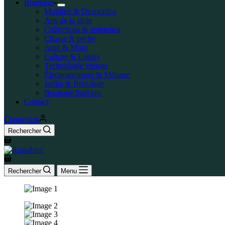
Boutique
Mobilier & Decoration
Arts de la table
Collections & antiquites
Chasse & peche
Auto & Moto
Culture & Loisirs
Technologie vintage
Électromenager & Ménage
Jardin & Bricolage
Boutique Spéciale
Contact
Connexion
Rechercher
Rechercher
Menu