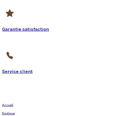
Garantie satisfaction
pendant 14 jours
Service client
Du lundi au vendredi de 9h à 17h
Page
Accueil
Boutique