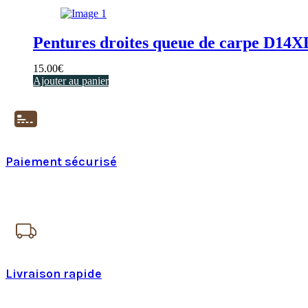
Pentures droites queue de carpe D14
15.00
€
Ajouter au panier
Paiement sécurisé
Paiement en ligne 100% sécurisé
Livraison rapide
24h à 48h en France