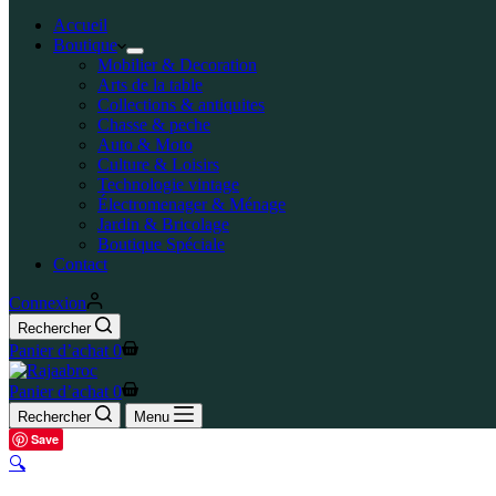
Accueil
Boutique
Mobilier & Decoration
Arts de la table
Collections & antiquites
Chasse & peche
Auto & Moto
Culture & Loisirs
Technologie vintage
Électromenager & Ménage
Jardin & Bricolage
Boutique Spéciale
Contact
Connexion
Rechercher
Panier d’achat
0
Panier d’achat
0
Rechercher
Menu
Save
🔍