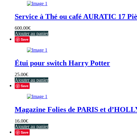
Service à Thé ou café AURATIC 17 Piè
600.00
€
Ajouter au panier
Save
Étui pour switch Harry Potter
25.00
€
Ajouter au panier
Save
Magazine Folies de PARIS et d’HO
16.00
€
Ajouter au panier
Save