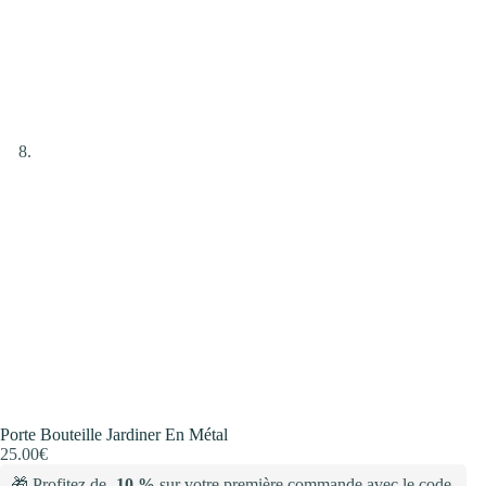
Porte Bouteille Jardiner En Métal
25.00
€
🎁 Profitez de
-10 %
sur votre première commande avec le code