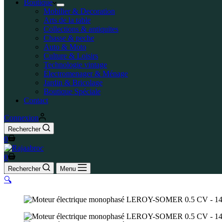
Boutique
Mobilier & Decoration
Arts de la table
Collections & antiquites
Chasse & peche
Auto & Moto
Culture & Loisirs
Technologie vintage
Électromenager & Ménage
Jardin & Bricolage
Boutique Spéciale
Contact
Connexion
Rechercher
0
0
Rechercher
Menu
🔍