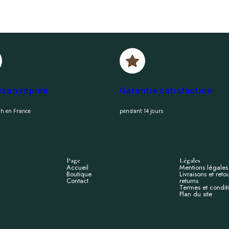
ison rapide
Garantie satisfaction
h en France
pendant 14 jours
Page
Légales
Accueil
Mentions légales
Boutique
Livraisons et reto
Contact
returns
Termes et condit
Plan du site