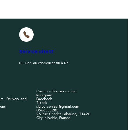
Service client
Du lundi au vendredi de 9h à 17h
Contact - Réseaux sociaux
Instagram
urs - Delivery and
Facebook
Tik tok
ions
r.broc.contact@gmail.com
0666333288
25 Rue Charles Labaune, 71420
Ciry-le-Noble, France