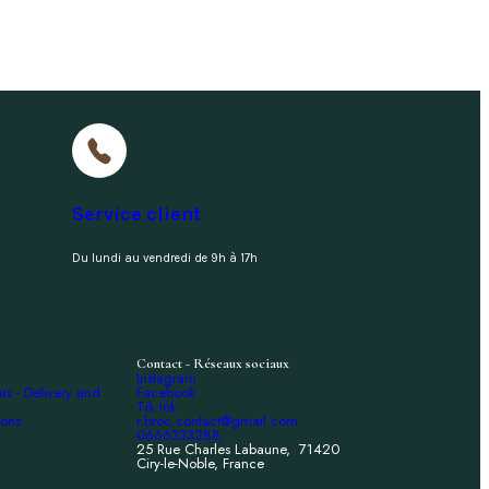
Service client
Du lundi au vendredi de 9h à 17h
Contact - Réseaux sociaux
Instagram
urs - Delivery and
Facebook
Tik tok
ions
r.broc.contact@gmail.com
0666333288
25 Rue Charles Labaune, 71420
Ciry-le-Noble, France