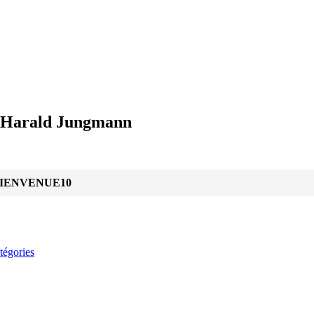
u Harald Jungmann
IENVENUE10
tégories