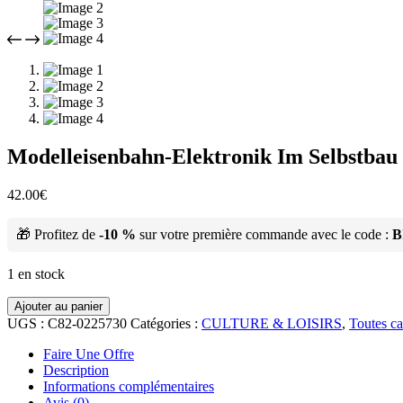
Modelleisenbahn-Elektronik Im Selbstba
42.00
€
🎁 Profitez de
-10 %
sur votre première commande avec le code :
B
1 en stock
Ajouter au panier
UGS :
C82-0225730
Catégories :
CULTURE & LOISIRS
,
Toutes ca
Faire Une Offre
Description
Informations complémentaires
Avis (0)