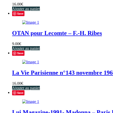
16.00
€
Ajouter au panier
Save
OTAN pour Lecomte – F.-H. Ribes
9.00
€
Ajouter au panier
Save
La Vie Parisienne n°143 novembre 196
16.00
€
Ajouter au panier
Save
Lui Magazine-1991- Madonna – Paris 