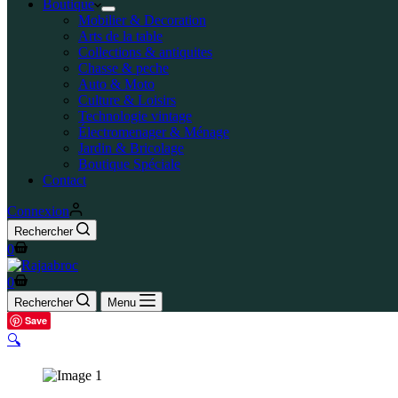
Boutique
Mobilier & Decoration
Arts de la table
Collections & antiquites
Chasse & peche
Auto & Moto
Culture & Loisirs
Technologie vintage
Électromenager & Ménage
Jardin & Bricolage
Boutique Spéciale
Contact
Connexion
Rechercher
0
0
Rechercher
Menu
Save
🔍