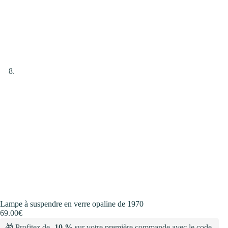
Lampe à suspendre en verre opaline de 1970
69.00
€
🎁 Profitez de
-10 %
sur votre première commande avec le code