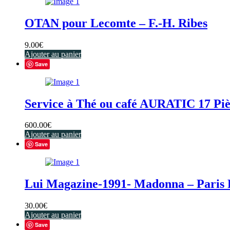
OTAN pour Lecomte – F.-H. Ribes
9.00
€
Ajouter au panier
Save
Service à Thé ou café AURATIC 17 Piè
600.00
€
Ajouter au panier
Save
Lui Magazine-1991- Madonna – Paris 
30.00
€
Ajouter au panier
Save