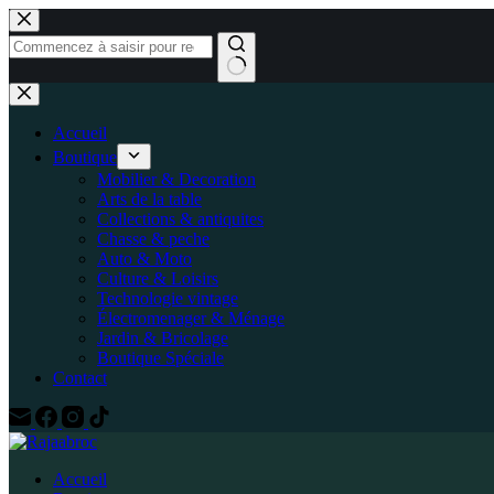
Passer
au
contenu
Aucun
résultat
Accueil
Boutique
Mobilier & Decoration
Arts de la table
Collections & antiquites
Chasse & peche
Auto & Moto
Culture & Loisirs
Technologie vintage
Électromenager & Ménage
Jardin & Bricolage
Boutique Spéciale
Contact
Accueil