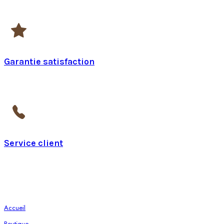
24h à 48h en France
Garantie satisfaction
pendant 14 jours
Service client
Du lundi au vendredi de 9h à 17h
Page
Accueil
Boutique