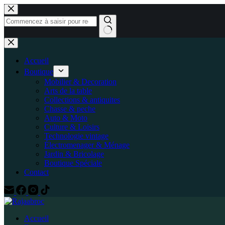
Passer
au
contenu
Aucun
résultat
Accueil
Boutique
Mobilier & Decoration
Arts de la table
Collections & antiquites
Chasse & peche
Auto & Moto
Culture & Loisirs
Technologie vintage
Électromenager & Ménage
Jardin & Bricolage
Boutique Spéciale
Contact
Accueil