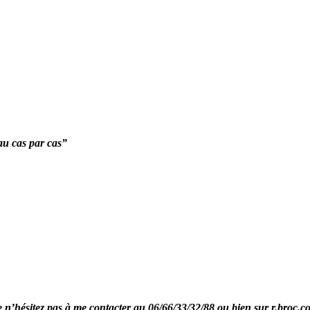
 au cas par cas”
re n’hésitez pas à me contacter au 06/66/33/32/88 ou bien sur r.broc.