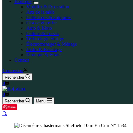
Boutique
Mobilier & Decoration
Arts de la table
Collections & antiquites
Chasse & peche
Auto & Moto
Culture & Loisirs
Technologie vintage
Électromenager & Ménage
Jardin & Bricolage
Boutique Spéciale
Contact
Connexion
Rechercher
0
0
Rechercher
Menu
Save
🔍