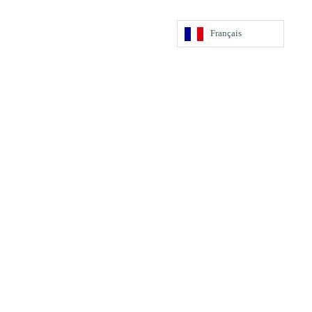
Français
Paiement sécurisé
Paiement en ligne 100% sécurisé
Livraison rapide
24h à 48h en France