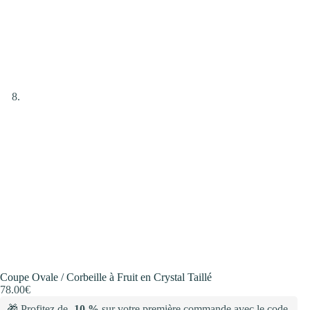
Coupe Ovale / Corbeille à Fruit en Crystal Taillé
78.00
€
🎁 Profitez de
-10 %
sur votre première commande avec le code