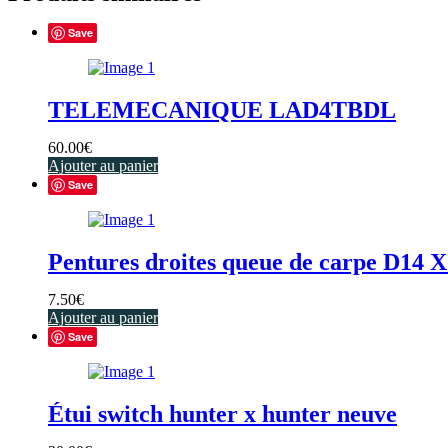
Save
TELEMECANIQUE LAD4TBDL
60.00
€
Ajouter au panier
Save
Pentures droites queue de carpe D14 
7.50
€
Ajouter au panier
Save
Étui switch hunter x hunter neuve