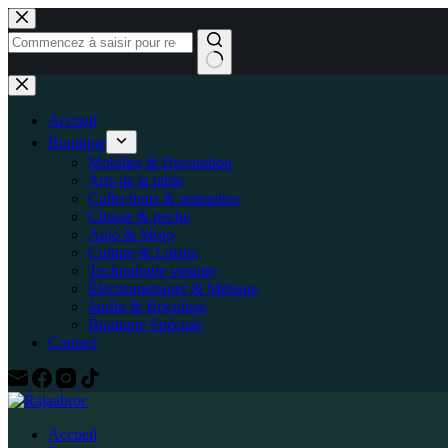
Passer
au
contenu
Aucun
résultat
Accueil
Boutique
Mobilier & Decoration
Arts de la table
Collections & antiquites
Chasse & peche
Auto & Moto
Culture & Loisirs
Technologie vintage
Électromenager & Ménage
Jardin & Bricolage
Boutique Spéciale
Contact
Accueil