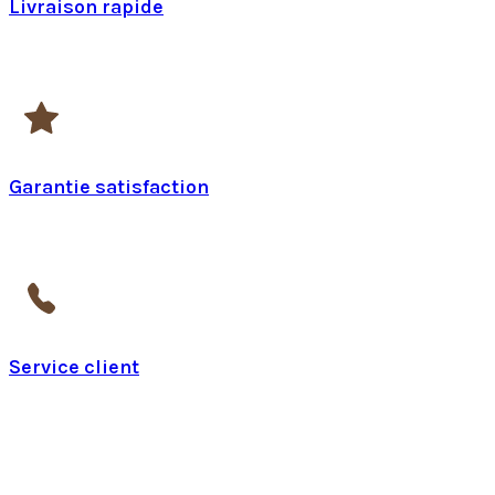
Livraison rapide
24h à 48h en France
Garantie satisfaction
pendant 14 jours
Service client
Du lundi au vendredi de 9h à 17h
Page