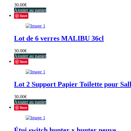
30.00
€
Ajouter au panier
Save
Lot de 6 verres MALIBU 36cl
30.00
€
Ajouter au panier
Save
Lot 2 Support Papier Toilette pour Sall
30.00
€
Ajouter au panier
Save
Étui switch hunter x hunter neuve