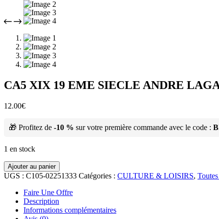
CA5 XIX 19 EME SIECLE ANDRE LAG
12.00
€
🎁 Profitez de
-10 %
sur votre première commande avec le code :
B
1 en stock
Ajouter au panier
UGS :
C105-02251333
Catégories :
CULTURE & LOISIRS
,
Toutes
Faire Une Offre
Description
Informations complémentaires
Avis (0)