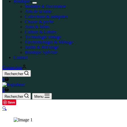
Boutique
Mobilier & Decoration
Arts de la table
Collections & antiquites
Chasse & peche
Auto & Moto
Culture & Loisirs
Technologie vintage
Électromenager & Ménage
Jardin & Bricolage
Boutique Spéciale
Contact
Connexion
Rechercher
0
0
Rechercher
Menu
Save
🔍