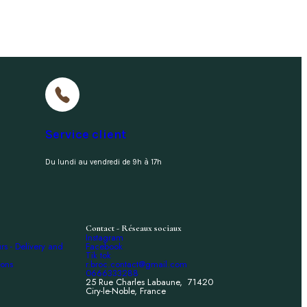
Service client
Du lundi au vendredi de 9h à 17h
Contact - Réseaux sociaux
Instagram
urs - Delivery and
Facebook
Tik tok
ions
r.broc.contact@gmail.com
0666333288
25 Rue Charles Labaune, 71420
Ciry-le-Noble, France