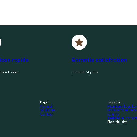
ison rapide
Garantie satisfaction
h en France
pendant 14 jours
Page
Légales
Accueil
Mentions légales
Boutique
Livraisons et reto
Contact
returns
Termes et condit
Plan du site