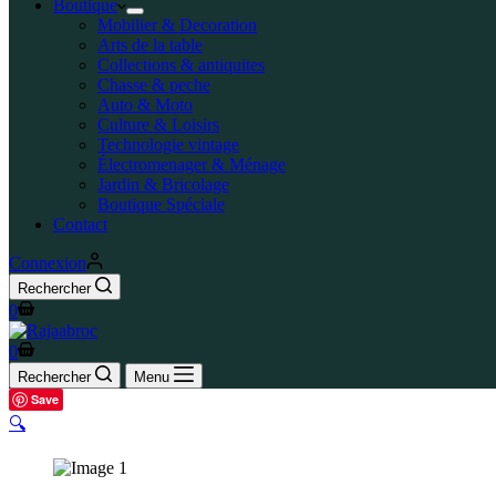
Boutique
Mobilier & Decoration
Arts de la table
Collections & antiquites
Chasse & peche
Auto & Moto
Culture & Loisirs
Technologie vintage
Électromenager & Ménage
Jardin & Bricolage
Boutique Spéciale
Contact
Connexion
Rechercher
0
0
Rechercher
Menu
Save
🔍