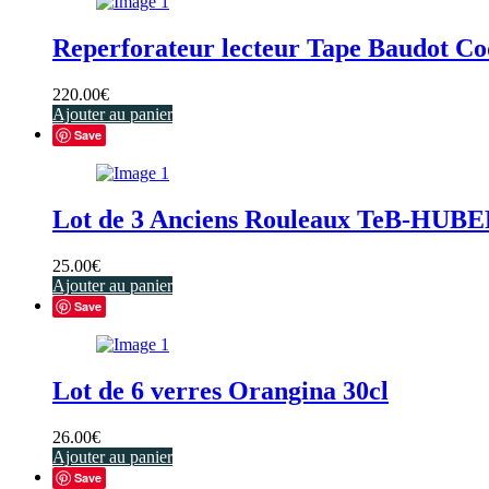
Reperforateur lecteur Tape Baudot 
220.00
€
Ajouter au panier
Save
Lot de 3 Anciens Rouleaux TeB-HU
25.00
€
Ajouter au panier
Save
Lot de 6 verres Orangina 30cl
26.00
€
Ajouter au panier
Save