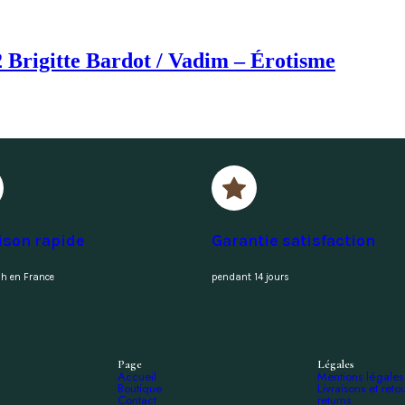
 Brigitte Bardot / Vadim – Érotisme
ison rapide
Garantie satisfaction
h en France
pendant 14 jours
Page
Légales
Accueil
Mentions légales
Boutique
Livraisons et reto
Contact
returns